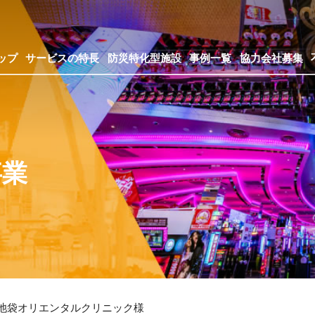
ップ
サービスの特長
防災特化型施設
事例一覧
協力会社募集
事業
池袋オリエンタルクリニック様